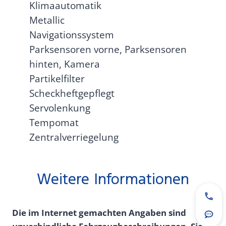
Klimaautomatik
Metallic
Navigationssystem
Parksensoren vorne, Parksensoren
hinten, Kamera
Partikelfilter
Scheckheftgepflegt
Servolenkung
Tempomat
Zentralverriegelung
Weitere Informationen
Jetz
Die im Internet gemachten Angaben sind
Rou