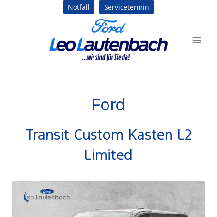
Zum
Notfall
Servicetermin
Inhalt
springen
Ford
Transit Custom Kasten L2
Limited