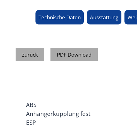
Technische Daten
Ausstattung
Wei
zurück
PDF Download
ABS
Anhängerkupplung fest
ESP