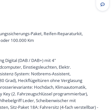
Rou
ungssicherungs-Paket, Reifen-Reparaturkit,
30 oder 100.000 Km
 Digital (DAB / DAB+) mit 4"
rdcomputer, Einstiegsleuchten, Elektr.
assistenz-System: Notbrems-Assistent,
180 Grad), Heckflügeltüren ohne Verglasung
rosserievariante: Hochdach, Klimaautomatik,
 My Key (2. Fahrzeugschlüssel programmierbar),
hebelgriff Leder, Scheibenwischer mit
en, Sitz-Paket 18A: Fahrersitz (4-fach verstellbar) -