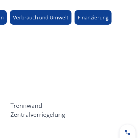
en
Verbrauch und Umwelt
Finanzierung
Trennwand
Zentralverriegelung
Jetz