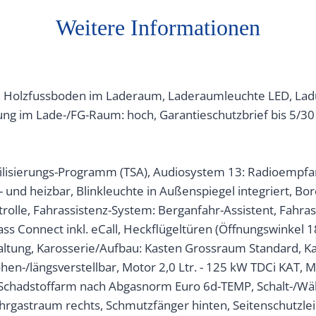
Weitere Informationen
en, Holzfussboden im Laderaum, Laderaumleuchte LED, Lad
dung im Lade-/FG-Raum: hoch, Garantieschutzbrief bis 5/
isierungs-Programm (TSA), Audiosystem 13: Radioempfang
l- und heizbar, Blinkleuchte in Außenspiegel integriert, Bo
trolle, Fahrassistenz-System: Berganfahr-Assistent, Fahr
ass Connect inkl. eCall, Heckflügeltüren (Öffnungswinkel 
altung, Karosserie/Aufbau: Kasten Grossraum Standard, Ka
öhen-/längsverstellbar, Motor 2,0 Ltr. - 125 kW TDCi KAT,
Schadstoffarm nach Abgasnorm Euro 6d-TEMP, Schalt-/Wähl
hrgastraum rechts, Schmutzfänger hinten, Seitenschutzleist