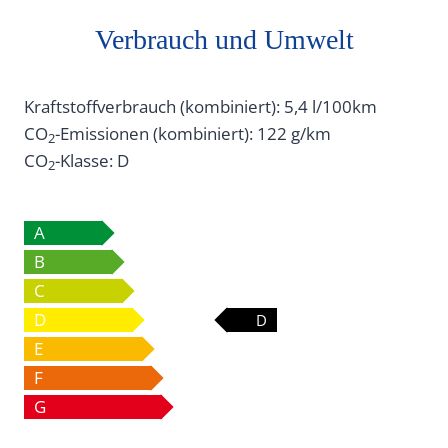
Verbrauch und Umwelt
Kraftstoffverbrauch (kombiniert):
5,4 l/100km
CO
-Emissionen (kombiniert):
122 g/km
2
CO
-Klasse:
D
2
A
B
C
D
D
E
F
G