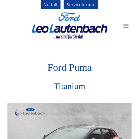
Zum
Notfall
Servicetermin
Inhalt
springen
Ford
Puma
Titanium