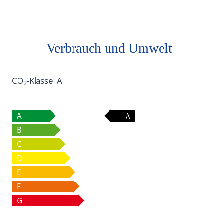
Verbrauch und Umwelt
CO
-Klasse:
A
2
A
A
B
C
D
E
F
G