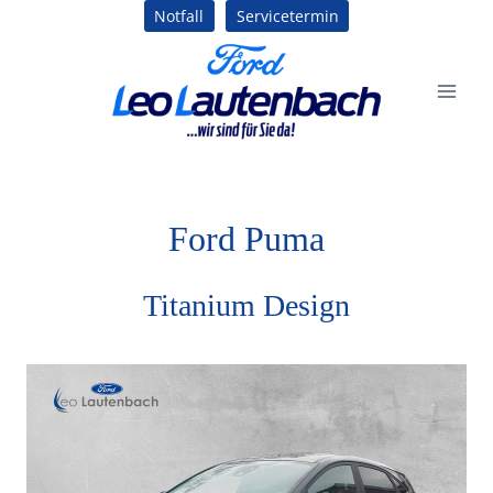
Zum
Notfall
Servicetermin
Inhalt
springen
Ford
Puma
Titanium Design