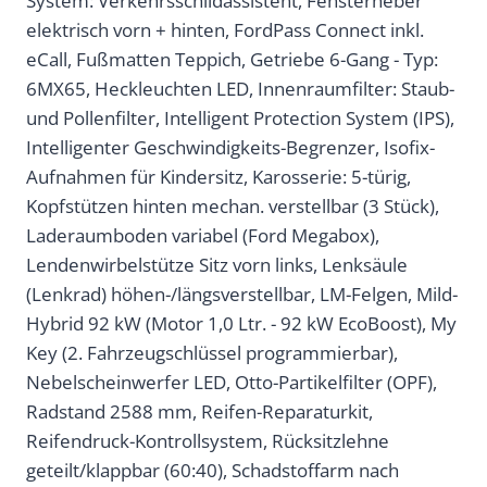
System: Verkehrsschildassistent, Fensterheber
elektrisch vorn + hinten, FordPass Connect inkl.
eCall, Fußmatten Teppich, Getriebe 6-Gang - Typ:
6MX65, Heckleuchten LED, Innenraumfilter: Staub-
und Pollenfilter, Intelligent Protection System (IPS),
Intelligenter Geschwindigkeits-Begrenzer, Isofix-
Aufnahmen für Kindersitz, Karosserie: 5-türig,
Kopfstützen hinten mechan. verstellbar (3 Stück),
Laderaumboden variabel (Ford Megabox),
Lendenwirbelstütze Sitz vorn links, Lenksäule
(Lenkrad) höhen-/längsverstellbar, LM-Felgen, Mild-
Hybrid 92 kW (Motor 1,0 Ltr. - 92 kW EcoBoost), My
Key (2. Fahrzeugschlüssel programmierbar),
Nebelscheinwerfer LED, Otto-Partikelfilter (OPF),
Radstand 2588 mm, Reifen-Reparaturkit,
Reifendruck-Kontrollsystem, Rücksitzlehne
geteilt/klappbar (60:40), Schadstoffarm nach