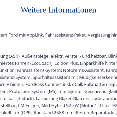
Weitere Informationen
tem Ford mit AppLink, Fahrassistenz-Paket, Verglasung hin
ng (ASR), Außenspiegel elektr. verstell- und heizbar, Bli
rtes Fahren (EcoCoach), Edition Plus, Einparkhilfe hinten
unktion, Fahrassistenz-System: Notbrems-Assistent, Fahra
ssistenz-System: Spurhalteassistent mit Müdigkeitserkenn
orn + hinten, FordPass Connect inkl. eCall, Fußmatten Te
ligent Protection System (IPS), Intelligenter Geschwindigke
rstellbar (3 Stück), Lackierung Blazer-Blau uni, Laderaum
rstellbar, LM-Felgen, Mild-Hybrid 92 kW (Motor 1,0 Ltr. - 
ikelfilter (OPF), Radstand 2588 mm, Reifen-Reparaturkit,