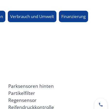
en
Verbrauch und Umwelt
Finanzierung
Parksensoren hinten
Partikelfilter
Regensensor
Reifendruckkontrolle
Jetz